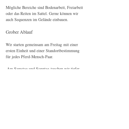
Mögliche Bereiche sind Bodenarbeit, Freiarbeit 
oder das Reiten im Sattel. Gerne können wir 
auch Sequenzen im Gelände einbauen. 
Grober Ablauf
Wir starten gemeinsam am Freitag mit einer 
ersten Einheit und einer Standortbestimmung 
für jedes Pferd-Mensch-Paar.
 Am Samstag und Sonntag tauchen wir tiefer 
ein – mit je einer Stunde gemeinsamer Arbeit 
am Vor- und Nachmittag, fokussiert, persönlich 
und im Austausch miteinander. 
Mehr anzeigen