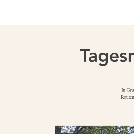
Tagesr
In Gru
Routen