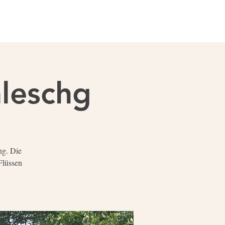
mleschg
hg. Die
Flüssen