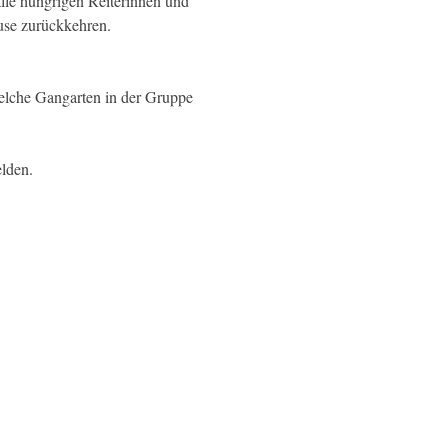
alle hungrigen Reiterinnen und 
use zurückkehren.
welche Gangarten in der Gruppe 
lden.